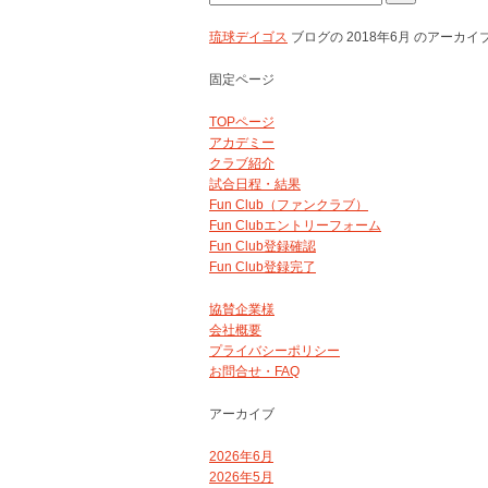
索:
琉球デイゴス
ブログの 2018年6月 のアーカ
固定ページ
TOPページ
アカデミー
クラブ紹介
試合日程・結果
Fun Club（ファンクラブ）
Fun Clubエントリーフォーム
Fun Club登録確認
Fun Club登録完了
協賛企業様
会社概要
プライバシーポリシー
お問合せ・FAQ
アーカイブ
2026年6月
2026年5月