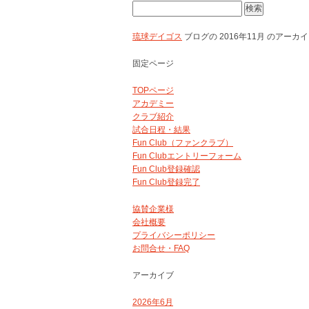
検
索:
琉球デイゴス
ブログの 2016年11月 のアー
固定ページ
TOPページ
アカデミー
クラブ紹介
試合日程・結果
Fun Club（ファンクラブ）
Fun Clubエントリーフォーム
Fun Club登録確認
Fun Club登録完了
協賛企業様
会社概要
プライバシーポリシー
お問合せ・FAQ
アーカイブ
2026年6月