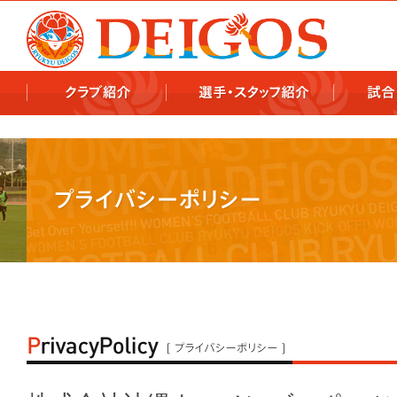
978x478 978x460