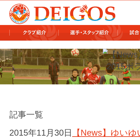
978x478 978x460
記事一覧
2015年11月30日
【News】ゆい