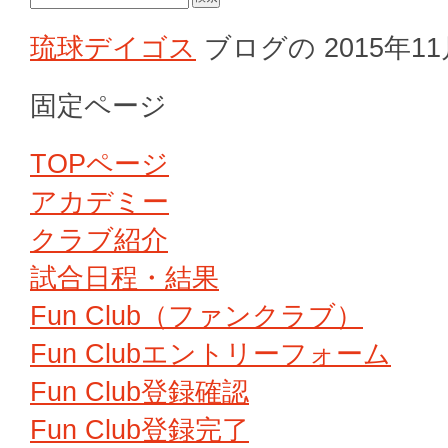
索:
琉球デイゴス
ブログの 2015年
固定ページ
TOPページ
アカデミー
クラブ紹介
試合日程・結果
Fun Club（ファンクラブ）
Fun Clubエントリーフォーム
Fun Club登録確認
Fun Club登録完了