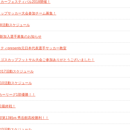
ッカーフェスティバル2018開催！
カップサッカー大会参加チーム募集！
/28活動スケジュール
ン新加入選手募集のお知らせ
ティpresents元日本代表選手サッカー教室
デイゴスカップフットサル大会ご参加ありがとうございました！
2/17活動スケジュール
2/10活動スケジュール
カーリーグ1部優勝！！
本日最終戦！
第13戦vs 秀岳館高校勝利！！
2/3活動スケジュール