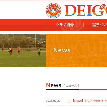
978x478 978x460
2018/02/27
【News】じのん整形外科ク