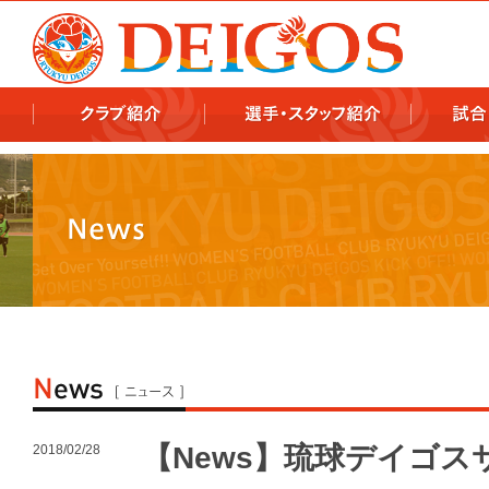
978x478 978x460
【News】琉球デイゴス
2018/02/28