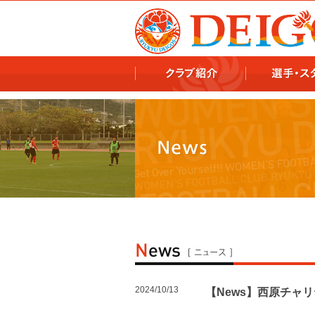
978x478 978x460
2024/10/13
【News】西原チャ