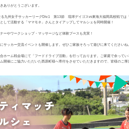
きありがとうございます。
催となる九州女子サッカーリーグDiv.1 第13節 琉球デイゴスvs東海大福岡高校戦
ィとして活動する「ママモネ」さんとタイアップしてマルシェを同時開催！
ナーやワークショップ・マッサージなど体験ブースも充実！
にサッカー交流イベントも開催します。ぜひご家族そろって遊びに来てくださいね
合ホーム戦会場にて「フードドライブ活動」を行っております。ご家庭で余ってい
ム開催にご協力いただいた西原町様へ寄付をさせていただきますので、皆様のご厚