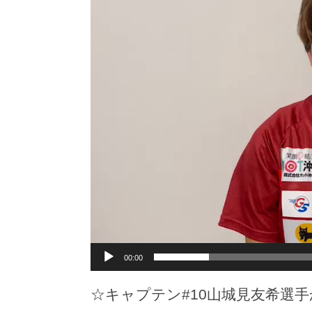
レ
ー
ヤ
ー
00:00
☆キャプテン#10山城見友希選