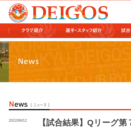
978x478 978x460
【試合結果】Qリーグ第
2022/06/12