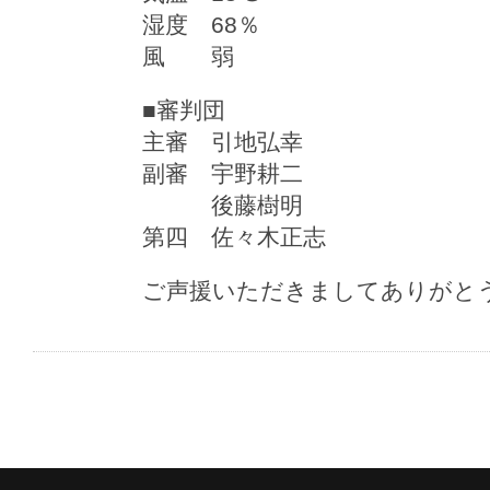
湿度 68％
風 弱
■審判団
主審 引地弘幸
副審 宇野耕二
後藤樹明
第四 佐々木正志
ご声援いただきましてありがと