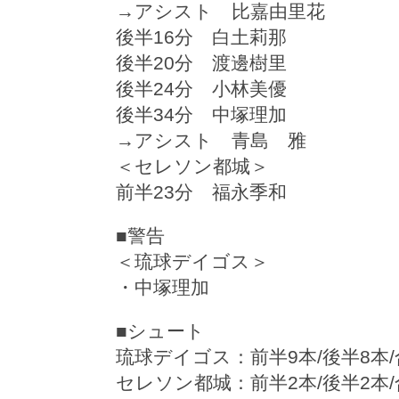
→アシスト 比嘉由里花
後半16分 白土莉那
後半20分 渡邊樹里
後半24分 小林美優
後半34分 中塚理加
→アシスト 青島 雅
＜セレソン都城＞
前半23分 福永季和
■警告
＜琉球デイゴス＞
・中塚理加
■シュート
琉球デイゴス：前半9本/後半8本/
セレソン都城：前半2本/後半2本/