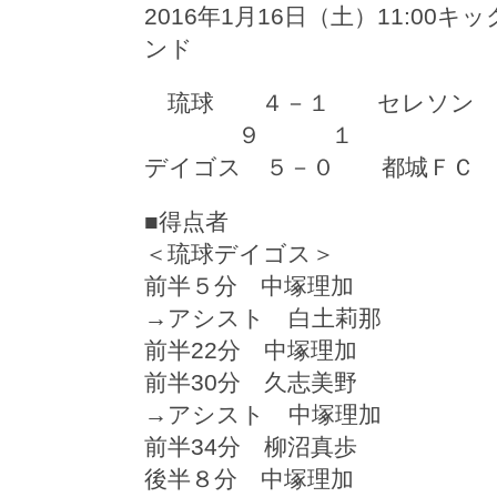
2016年1月16日（土）11:0
ンド
琉球 ４－１ セレソン
９ １
デイゴス ５－０ 都城ＦＣ
■得点者
＜琉球デイゴス＞
前半５分 中塚理加
→アシスト 白土莉那
前半22分 中塚理加
前半30分 久志美野
→アシスト 中塚理加
前半34分 柳沼真歩
後半８分 中塚理加