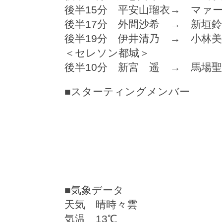
後半15分 平安山瑠衣→ マァ
後半17分 外間沙希 → 新垣
後半19分 伊井清乃 → 小林
＜セレソン都城＞
後半10分 新宮 遥 → 馬場
■スターティングメンバー
■気象データ
天気 晴時々雲
気温 13℃