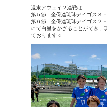
週末アウェイ２連戦は
第５節 全保連琉球デイゴス３－
第６節 全保連琉球デイゴス２－
にて白星をかざることができ、現
ております☆