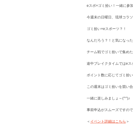
eスポ×ゴミ拾い！一緒に参
今週末の日曜日、琉球コラソ
ゴミ拾い×eスポーツ？！
なんだろう？！と気になった
チーム戦でゴミ拾いで集めた
途中ブレイクタイムではeス
ポイント数に応じてゴミ拾い
この週末はゴミ拾いを競い合
一緒に楽しみましょ～(^^)♪
事前申込がスムーズですので
＜
イベント詳細はこちら
＞