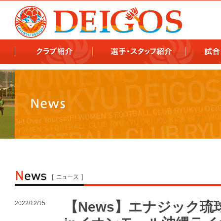
978x478 978x460
【News】エナジック
2022/12/15