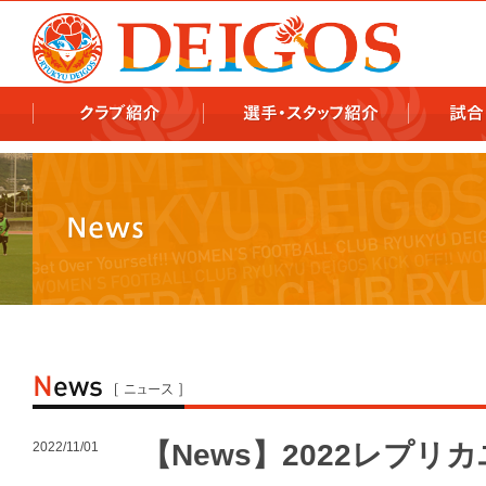
978x478 978x460
【News】2022レプ
2022/11/01