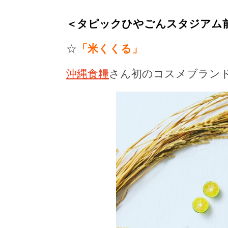
＜タピックひやごんスタジアム
☆
「米くくる」
沖縄食糧
さん初のコスメブラン