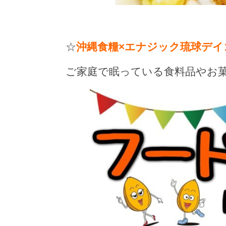
☆
沖縄食糧×エナジック琉球デ
ご家庭で眠っている食料品やお