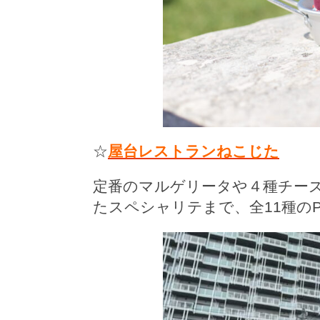
☆
屋台レストランねこじた
定番のマルゲリータや４種チー
たスペシャリテまで、
全11種の