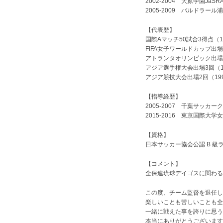
2002-2004 大原学園Ja
2005-2009 バルドラ
【代表歴】
国際Aマッチ50試合3得点（19
FIFA女子ワールドカップ出場2
アトランタオリンピック出場1
アジア選手権大会出場3回（199
アジア競技大会出場2回（199
【指導経歴】
2005-2007 千葉サッカ
2015-2016 東京国際大
【資格】
日本サッカー協会公認 B 級
【コメント】
全保連琉球デイゴスに関わる
この度、チーム監督を退任し
楽しいことも苦しいことも全
一緒に戦えた事を誇りに思う
本当にありがとうございます