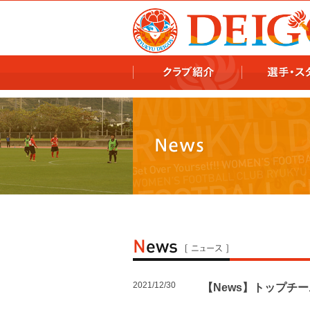
978x478 978x460
2021/12/30
【News】トップチ