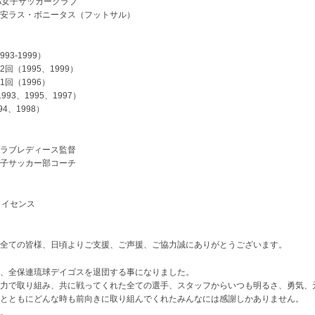
SRA女子サッカークラブ
ール浦安ラス・ボニータス（フットサル）
93-1999）
回（1995、1999）
回（1996）
3、1995、1997）
4、1998）
ークラブレディース監督
学女子サッカー部コーチ
ライセンス
全ての皆様、日頃よりご支援、ご声援、ご協力誠にありがとうございます。
、全保連琉球デイゴスを退団する事になりました。
力で取り組み、共に戦ってくれた全ての選手、スタッフからいつも明るさ、勇気、
とともにどんな時も前向きに取り組んでくれたみんなには感謝しかありません。
。