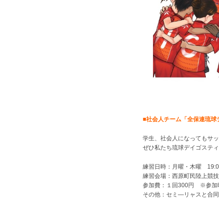
■社会人チーム「全保連琉球
学生、社会人になってもサッ
ぜひ私たち琉球デイゴスティ
練習日時：月曜・木曜 19:
練習会場：西原町民陸上競技
参加費：１回300円 ※参
その他：セミ―リャスと合同