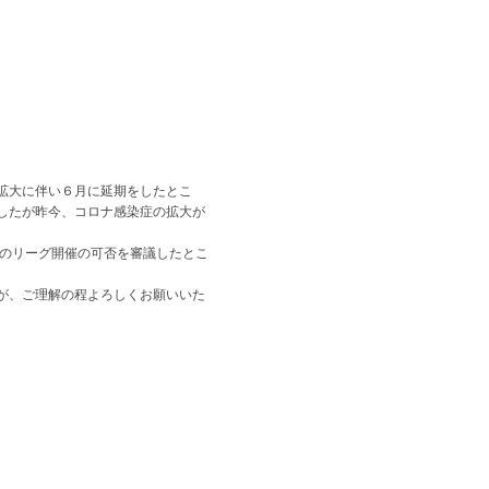
拡大に伴い６月に延期をしたとこ
したが昨今、コロナ感染症の拡大が
後のリーグ開催の可否を審議したとこ
が、ご理解の程よろしくお願いいた