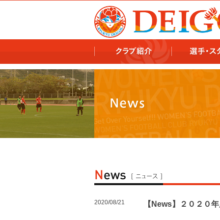
978x478 978x460
2020/08/21
【News】２０２０