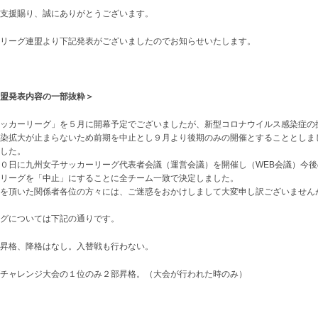
支援賜り、誠にありがとうございます。
カーリーグ連盟より下記発表がございましたのでお知らせいたします。
盟発表内容の一部抜粋＞
ッカーリーグ」を５月に開幕予定でございましたが、新型コロナウイルス感染症の
染拡大が止まらないため前期を中止とし９月より後期のみの開催とすることとしま
した。
０日に九州女子サッカーリーグ代表者会議（運営会議）を開催し（WEB会議）今
リーグを「中止」にすることに全チーム一致で決定しました。
を頂いた関係者各位の方々には、ご迷惑をおかけしまして大変申し訳ございません
グについては下記の通りです。
昇格、降格はなし。入替戦も行わない。
チャレンジ大会の１位のみ２部昇格。（大会が行われた時のみ）