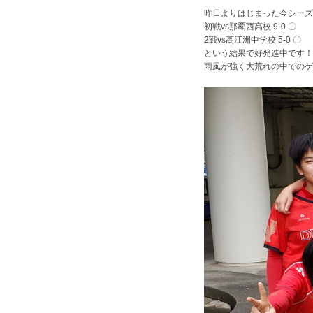
昨日よりはじまった今シーズ
初戦vs那覇西高校 9-0 〇
2戦vs高江洲中学校 5-0 〇
という結果で好発進中です！
雨風が強く大荒れの中でのゲ