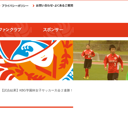
【試合結果】KBG学園杯女子サッカー大会２連勝！