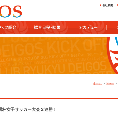
ホーム
News
園杯女子サッカー大会２連勝！