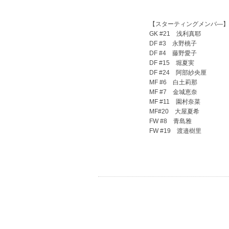
【スターティングメンバ―】
GK #21 浅利真耶
DF #3 永野桃子
DF #4 藤野愛子
DF #15 堀夏実
DF #24 阿部紗央厘
MF #6 白土莉那
MF #7 金城恵奈
MF #11 園村奈菜
MF#20 大屋夏希
FW #8 青島雅
FW #19 渡邉樹里