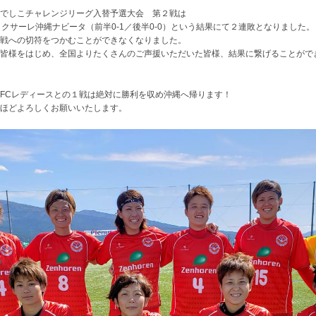
でしこチャレンジリーグ入替予選大会 第２戦は
ィクサーレ沖縄ナビータ（前半0-1／後半0-0）という結果にて２連敗となりました。
戦への切符をつかむことができなくなりました。
皆様をはじめ、全国よりたくさんのご声援いただいた皆様、結果に繋げることがで
アFCレディースとの１戦は絶対に勝利を収め沖縄へ帰ります！
ほどよろしくお願いいたします。