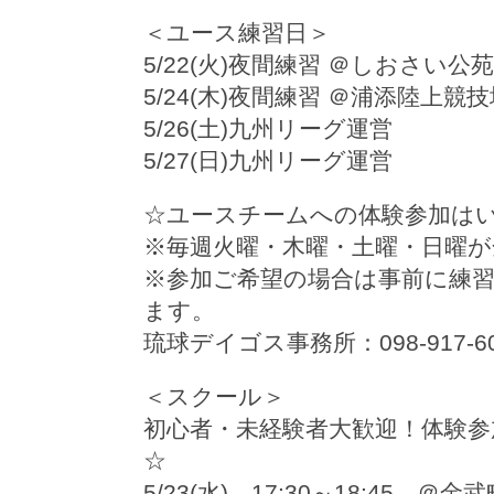
＜ユース練習日＞
5/22(火)夜間練習 ＠しおさい公苑
5/24(木)夜間練習 ＠浦添陸上競
5/26(土)九州リーグ運営
5/27(日)九州リーグ運営
☆ユースチームへの体験参加は
※毎週火曜・木曜・土曜・日曜
※参加ご希望の場合は事前に練
ます。
琉球デイゴス事務所：098-917-60
＜スクール＞
初心者・未経験者大歓迎！体験
☆
5/23(水) 17:30～18:45