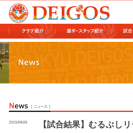
978x478 978x460
【試合結果】むるぶしリ
2015/09/28