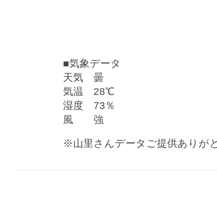
■気象データ
天気 曇
気温 28℃
湿度 73％
風 強
※山里さんデータご提供ありが