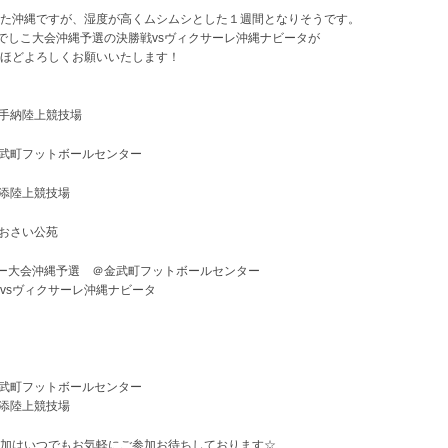
た沖縄ですが、湿度が高くムシムシとした１週間となりそうです。
州なでしこ大会沖縄予選の決勝戦vsヴィクサーレ沖縄ナビータが
ほどよろしくお願いいたします！
 ＠嘉手納陸上競技場
0 ＠金武町フットボールセンター
 ＠浦添陸上競技場
 ＠しおさい公苑
ッカー大会沖縄予選 ＠金武町フットボールセンター
スvsヴィクサーレ沖縄ナビータ
30 ＠金武町フットボールセンター
 ＠浦添陸上競技場
加はいつでもお気軽にご参加お待ちしております☆