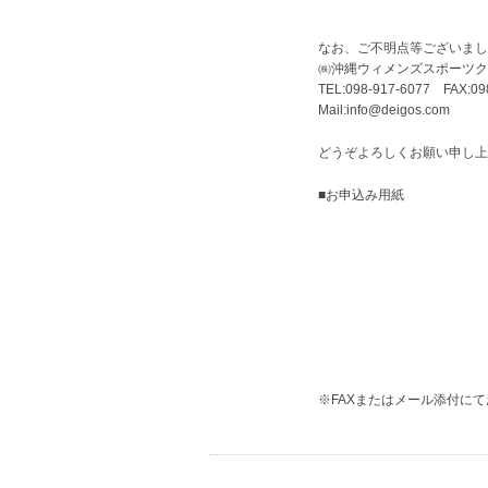
なお、ご不明点等ございまし
㈱沖縄ウィメンズスポーツク
TEL:098-917-6077 FAX:09
Mail:info@deigos.com
どうぞよろしくお願い申し上
■お申込み用紙
※FAXまたはメール添付に