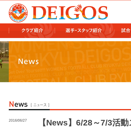
978x478 978x460
【News】6/28～7/3
2016/06/27