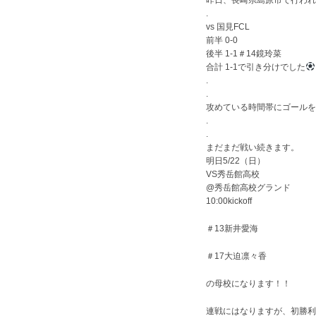
昨日、長崎県島原市で行われ
.
vs 国見FCL
前半 0-0
後半 1-1＃14鏡玲菜
合計 1-1で引き分けでした
.
.
攻めている時間帯にゴールを
.
.
まだまだ戦い続きます。
明日5/22（日）
VS秀岳館高校
@秀岳館高校グランド
10:00kickoff
＃13新井愛海
＃17大迫凛々香
の母校になります！！
連戦にはなりますが、初勝利