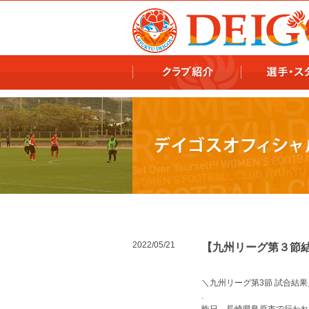
978x478 978x460
2022/05/21
【九州リーグ第３節
＼九州リーグ第3節 試合結果
.